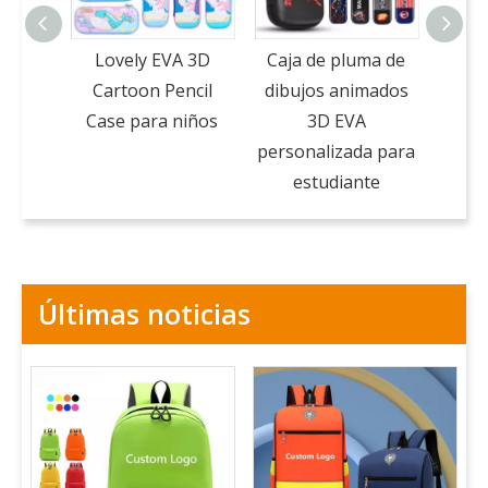
Lovely EVA 3D
Caja de pluma de
Car 
Cartoon Pencil
dibujos animados
Carto
Case para niños
3D EVA
pa
personalizada para
estudiante
Últimas noticias