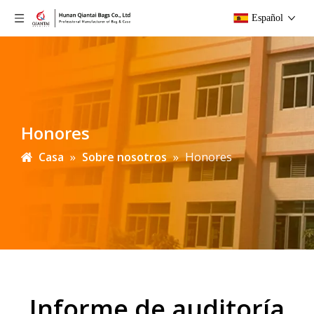
Español
Honores
»
»
Honores
Casa
Sobre nosotros
Informe de auditoría