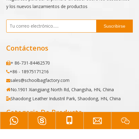
y los nuevos lanzamientos de productos
Suscribirse
Contáctenos
+ 86-731-84462570

+86 - 18975171216

sales@schoolbagfactory.com

No.1901 Xiangjiang North Rd, Changsha, HN, China

Shaodong Leather Industril Park, Shaodong, HN, China

Categoria De Producto
Mochila
Maletín