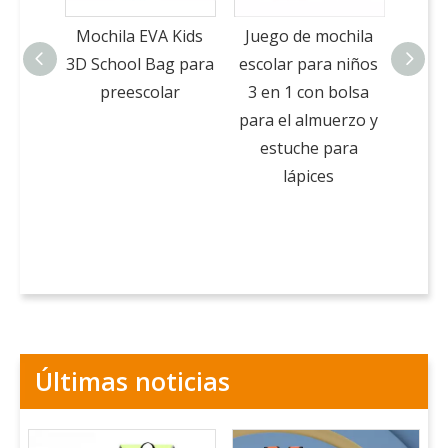
Mochila EVA Kids
Juego de mochila
3D G
3D School Bag para
escolar para niños
Boo
preescolar
3 en 1 con bolsa
Jueg
para el almuerzo y
escol
estuche para
co
lápices
almue
pa
Últimas noticias