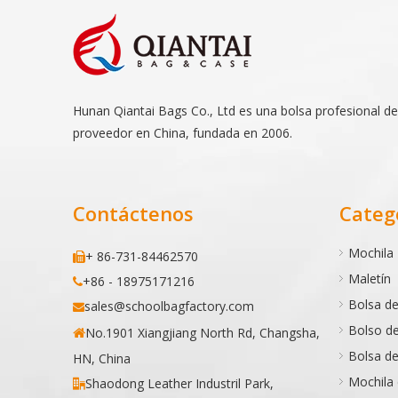
Hunan Qiantai Bags Co., Ltd es una bolsa profesional de
proveedor en China, fundada en 2006.
Contáctenos
Categ
Mochila
+ 86-731-84462570

Maletín
+86 - 18975171216

Bolsa de
sales@schoolbagfactory.com

Bolso d
No.1901 Xiangjiang North Rd, Changsha,

Bolsa de
HN, China
Mochila
Shaodong Leather Industril Park,
