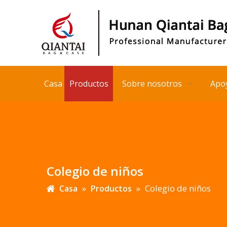
Casa
Productos
Sobre nosotros
Apo
Colegio de niños
»
»
Colegio de niños
Casa
Productos