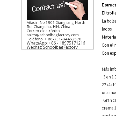
Estruct
El trol
La bols
Añadir: No.1901 Xiangjiang North
Rd, Changsha, HN, China
lados
Correo electrónico:
sales@schoolbagfactory.com
Materia
Teléfono: + 86-731-84462570
WhatsApp: +86 - 18975171216
Con el 
Wechat: SchoolbagFactory
Con esp
Más inf
· 3 en 
22x4x10
una moc
· Gran 
cremall
ajuste 