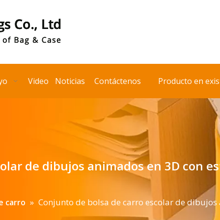
yo
Video
Noticias
Contáctenos
Producto en exis
colar de dibujos animados en 3D con es
»
Conjunto de bolsa de carro escolar de dibujos
e carro