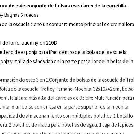
ura de este conjunto de bolsas escolares de la carretilla:
ley Baghas 6 ruedas.
a de la escuela tiene un compartimento principal de cremallera 
l de forro: buen nylon 210D
relleno de esponja para iPad dentro de la bolsa de la escuela.
onja y malla de sándwich en la parte posterior de la bolsa de la
ormación de este 3 en 1.
Conjunto de bolsas de la escuela de Trol
1 Bolsa de la escuela Trolley Tamaño: Mochila: 32x16x42cm, bols
cm, la altura más alta del carro es de 85 cm; Multifunción para
hila, o un bolso con un asa en la parte superior de la mochila.
capacidad de almacenamiento con múltiples bolsillos: 1 bolsillo
era. 2 bolsillos de malla para botellas de agua; 1 caja de lápice
que puede ser como bolsa de hombro o una bolsa de manija.