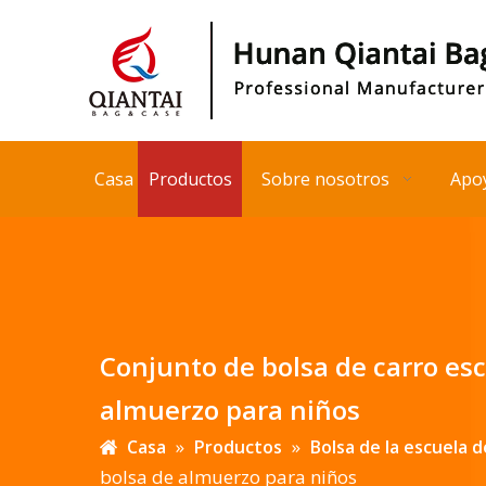
Casa
Productos
Sobre nosotros
Apo
Conjunto de bolsa de carro es
almuerzo para niños
»
»
Casa
Productos
Bolsa de la escuela d
bolsa de almuerzo para niños