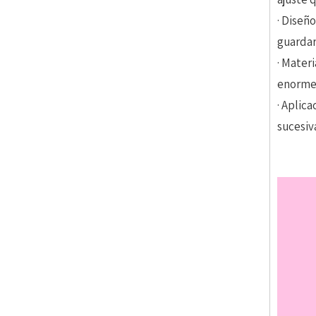
· Diseñ
guardar
· Mater
enormem
· Aplica
sucesi