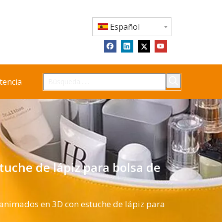
Español
tencia
tuche de lápiz para bolsa de
 animados en 3D con estuche de lápiz para