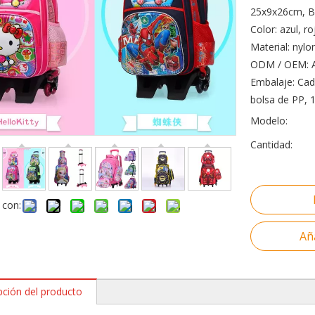
25x9x26cm, B
Color: azul, r
Material: nyl
ODM / OEM: A
Embalaje: Cad
bolsa de PP, 
Modelo:
Cantidad:
 con:
Aña
pción del producto